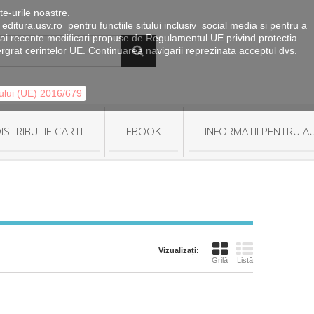
te-urile noastre.
 editura.usv.ro pentru functiile sitului inclusiv social media si pentru a
le mai recente modificari propuse de Regulamentul UE privind protectia
tergrat cerintelor UE. Continuarea navigarii reprezinata acceptul dvs.
tului (UE) 2016/679
ISTRIBUTIE CARTI
EBOOK
INFORMATII PENTRU A
Vizualizați:
Grilă
Listă