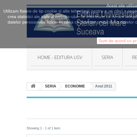
Acest site utili
Utilizam fisiere de tip cookie si alte tehnologii pentru a va oferi o exp
crea statistici ale traficul website-ului. Te informam ca ne-am actua
datelor persoanelor fizice. In ceea ce priveste prelucrarea datelor c
Sunt de acord cu pr
HOME - EDITURA USV
SERIA
RE
SERIA
ECONOMIE
Anul 2011
Showing 1 - 1 of 1 item