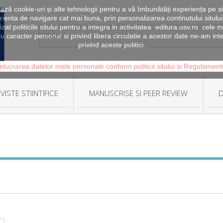
zează cookie-uri și alte tehnologii pentru a vă îmbunătăți experiența pe si
erienta de navigare cat mai buna, prin personalizarea continutului sitului
lizat politicile sitului pentru a integra in activitatea editura.usv.ro ce
u caracter personal si privind libera circulatie a acestor date ne-am in
privind aceste politici.
elucrarea datelor mele personale conform politicii sitului si Regulamen
VISTE STIINTIFICE
MANUSCRISE SI PEER REVIEW
D