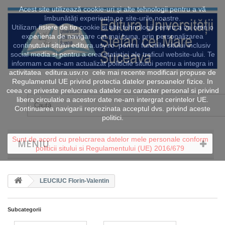
Acest site utilizează cookie-uri și alte tehnologii pentru a vă
îmbunătăți experiența pe site-urile noastre.
Utilizam fisiere de tip cookie si alte tehnologii pentru a va oferi o
experienta de navigare cat mai buna, prin personalizarea
continutului sitului editura.usv.ro pentru functiile sitului inclusiv
social media si pentru a crea statistici ale traficul website-ului. Te
informam ca ne-am actualizat politicile sitului pentru a integra in
activitatea editura.usv.ro cele mai recente modificari propuse de
Regulamentul UE privind protectia datelor persoanelor fizice. In
ceea ce priveste prelucrarea datelor cu caracter personal si privind
libera circulatie a acestor date ne-am intergrat cerintelor UE.
Continuarea navigarii reprezinata acceptul dvs. privind aceste
politici.
Sunt de acord cu prelucrarea datelor mele personale conform
MENIU
politicii sitului si Regulamentului (UE) 2016/679
LEUCIUC Florin-Valentin
Subcategorii