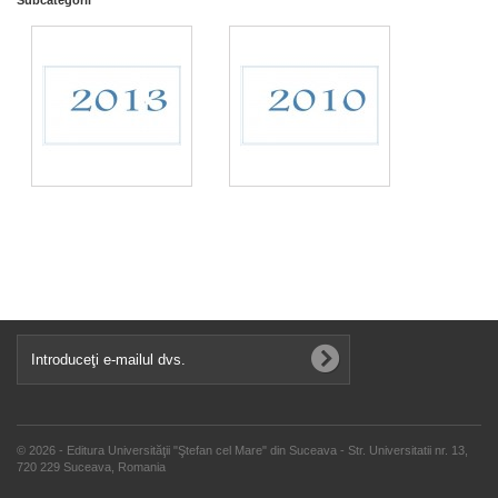
© 2026 - Editura Universităţii "Ştefan cel Mare" din Suceava - Str. Universitatii nr. 13,
720 229 Suceava, Romania