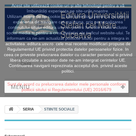
Acest site utilizează cookie-uri și alte tehnologii pentru a vă
îmbunătăți experiența pe site-urile noastre.
Utilizam fisiere de tip cookie si alte tehnologii pentru a va oferi o
experienta de navigare cat mai buna, prin personalizarea
continutului sitului editura.usv.ro pentru functiile sitului inclusiv
social media si pentru a crea statistici ale traficul website-ului. Te
informam ca ne-am actualizat politicile sitului pentru a integra in
activitatea editura.usv.ro cele mai recente modificari propuse de
Regulamentul UE privind protectia datelor persoanelor fizice. In
ceea ce priveste prelucrarea datelor cu caracter personal si privind
libera circulatie a acestor date ne-am intergrat cerintelor UE.
Continuarea navigarii reprezinata acceptul dvs. privind aceste
politici.
Sunt de acord cu prelucrarea datelor mele personale conform
MENIU
politicii sitului si Regulamentului (UE) 2016/679
SERIA
STIINTE SOCIALE
Subcategorii