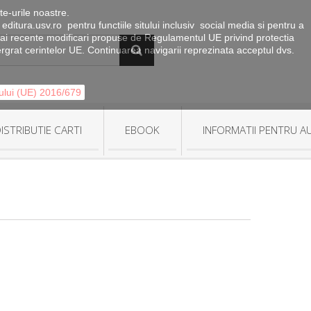
te-urile noastre.
 editura.usv.ro pentru functiile sitului inclusiv social media si pentru a
le mai recente modificari propuse de Regulamentul UE privind protectia
tergrat cerintelor UE. Continuarea navigarii reprezinata acceptul dvs.
tului (UE) 2016/679
ISTRIBUTIE CARTI
EBOOK
INFORMATII PENTRU A