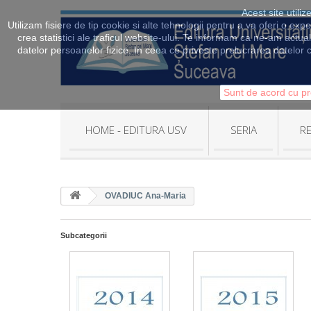
Acest site utili
Utilizam fisiere de tip cookie si alte tehnologii pentru a va oferi o exp
crea statistici ale traficul website-ului. Te informam ca ne-am actua
datelor persoanelor fizice. In ceea ce priveste prelucrarea datelor c
Sunt de acord cu pr
HOME - EDITURA USV
SERIA
RE
OVADIUC Ana-Maria
Subcategorii