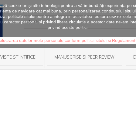
zează cookie-uri și alte tehnologii pentru a vă îmbunătăți experiența pe si
erienta de navigare cat mai buna, prin personalizarea continutului sitului
lizat politicile sitului pentru a integra in activitatea editura.usv.ro ce
u caracter personal si privind libera circulatie a acestor date ne-am in
privind aceste politici.
elucrarea datelor mele personale conform politicii sitului si Regulamen
VISTE STIINTIFICE
MANUSCRISE SI PEER REVIEW
D