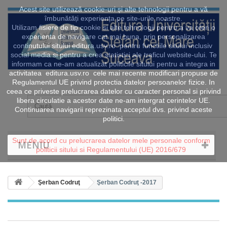
Acest site utilizează cookie-uri și alte tehnologii pentru a vă
îmbunătăți experiența pe site-urile noastre.
Utilizam fisiere de tip cookie si alte tehnologii pentru a va oferi o
experienta de navigare cat mai buna, prin personalizarea
continutului sitului editura.usv.ro pentru functiile sitului inclusiv
social media si pentru a crea statistici ale traficul website-ului. Te
informam ca ne-am actualizat politicile sitului pentru a integra in
activitatea editura.usv.ro cele mai recente modificari propuse de
Regulamentul UE privind protectia datelor persoanelor fizice. In
ceea ce priveste prelucrarea datelor cu caracter personal si privind
libera circulatie a acestor date ne-am intergrat cerintelor UE.
Continuarea navigarii reprezinata acceptul dvs. privind aceste
politici.
Sunt de acord cu prelucrarea datelor mele personale conform
MENIU
politicii sitului si Regulamentului (UE) 2016/679
Şerban Codruţ
Şerban Codruţ -2017