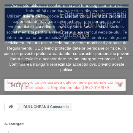
Acest site utilizează cookie-uri și alte tehnologii pentru a vă
îmbunătăți experiența pe site-urile noastre.
Utilizam fisiere de tip cookie si alte tehnologii pentru a va oferi o
experienta de navigare cat mai buna, prin personalizarea
continutului sitului editura.usv.ro pentru functiile sitului inclusiv
social media si pentru a crea statistici ale traficul website-ului. Te
informam ca ne-am actualizat politicile sitului pentru a integra in
activitatea editura.usv.ro cele mai recente modificari propuse de
Regulamentul UE privind protectia datelor persoanelor fizice. In
ceea ce priveste prelucrarea datelor cu caracter personal si privind
libera circulatie a acestor date ne-am intergrat cerintelor UE.
Continuarea navigarii reprezinata acceptul dvs. privind aceste
politici.
Sunt de acord cu prelucrarea datelor mele personale conform
MENIU
politicii sitului si Regulamentului (UE) 2016/679
DULUCHEANU Constantin
Subcategorii