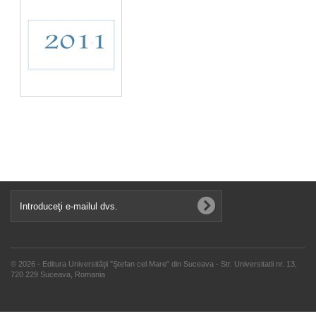
© 2026 - Editura Universităţii "Ştefan cel Mare" din Suceava - Str. Universitatii nr. 13,
720 229 Suceava, Romania