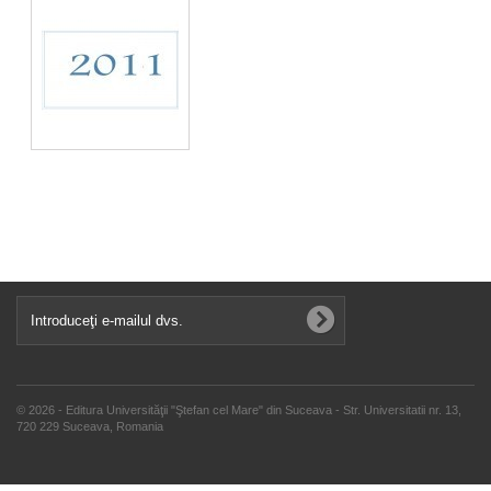
© 2026 - Editura Universităţii "Ştefan cel Mare" din Suceava - Str. Universitatii nr. 13,
720 229 Suceava, Romania