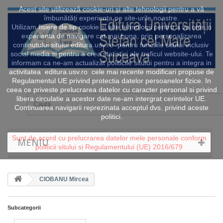
Acest site utilizează cookie-uri și alte tehnologii pentru a vă
îmbunătăți experiența pe site-urile noastre.
Utilizam fisiere de tip cookie si alte tehnologii pentru a va oferi o
experienta de navigare cat mai buna, prin personalizarea
continutului sitului editura.usv.ro pentru functiile sitului inclusiv
social media si pentru a crea statistici ale traficul website-ului. Te
informam ca ne-am actualizat politicile sitului pentru a integra in
activitatea editura.usv.ro cele mai recente modificari propuse de
Regulamentul UE privind protectia datelor persoanelor fizice. In
ceea ce priveste prelucrarea datelor cu caracter personal si privind
libera circulatie a acestor date ne-am intergrat cerintelor UE.
Continuarea navigarii reprezinata acceptul dvs. privind aceste
politici.
Sunt de acord cu prelucrarea datelor mele personale conform
MENIU
politicii sitului si Regulamentului (UE) 2016/679
CIOBANU Mircea
Subcategorii