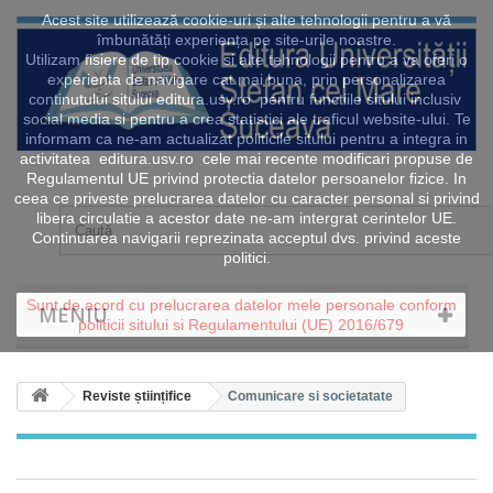
Acest site utilizează cookie-uri și alte tehnologii pentru a vă
îmbunătăți experiența pe site-urile noastre.
Utilizam fisiere de tip cookie si alte tehnologii pentru a va oferi o
experienta de navigare cat mai buna, prin personalizarea
continutului sitului editura.usv.ro pentru functiile sitului inclusiv
social media si pentru a crea statistici ale traficul website-ului. Te
informam ca ne-am actualizat politicile sitului pentru a integra in
activitatea editura.usv.ro cele mai recente modificari propuse de
Regulamentul UE privind protectia datelor persoanelor fizice. In
ceea ce priveste prelucrarea datelor cu caracter personal si privind
libera circulatie a acestor date ne-am intergrat cerintelor UE.
Continuarea navigarii reprezinata acceptul dvs. privind aceste
politici.
Sunt de acord cu prelucrarea datelor mele personale conform
MENIU
politicii sitului si Regulamentului (UE) 2016/679
Reviste științifice
Comunicare si societatate