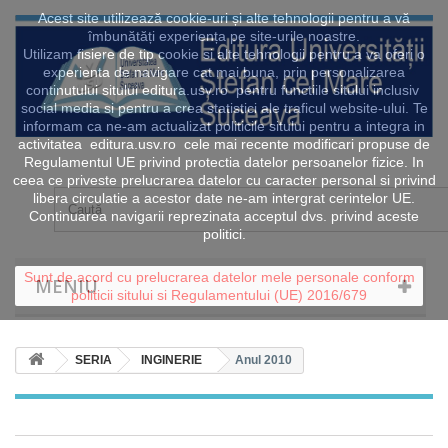
Acest site utilizează cookie-uri și alte tehnologii pentru a vă
îmbunătăți experiența pe site-urile noastre.
Utilizam fisiere de tip cookie si alte tehnologii pentru a va oferi o
experienta de navigare cat mai buna, prin personalizarea
continutului sitului editura.usv.ro pentru functiile sitului inclusiv
social media si pentru a crea statistici ale traficul website-ului. Te
informam ca ne-am actualizat politicile sitului pentru a integra in
activitatea editura.usv.ro cele mai recente modificari propuse de
Regulamentul UE privind protectia datelor persoanelor fizice. In
ceea ce priveste prelucrarea datelor cu caracter personal si privind
libera circulatie a acestor date ne-am intergrat cerintelor UE.
Continuarea navigarii reprezinata acceptul dvs. privind aceste
politici.
Sunt de acord cu prelucrarea datelor mele personale conform
MENIU
politicii sitului si Regulamentului (UE) 2016/679
SERIA
INGINERIE
Anul 2010