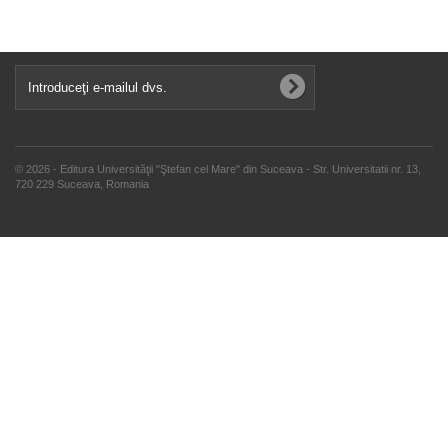
© 2026 - Editura Universităţii "Ştefan cel Mare" din Suceava - Str. Universitatii nr. 13,
720 229 Suceava, Romania