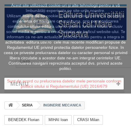
Acest site utilizează cookie-uri și alte tehnologii pentru a vă
îmbunătăți experiența pe site-urile noastre.
Utilizam fisiere de tip cookie si alte tehnologii pentru a va oferi o
experienta de navigare cat mai buna, prin personalizarea
continutului sitului editura.usv.ro pentru functiile sitului inclusiv
social media si pentru a crea statistici ale traficul website-ului. Te
informam ca ne-am actualizat politicile sitului pentru a integra in
activitatea editura.usv.ro cele mai recente modificari propuse de
Regulamentul UE privind protectia datelor persoanelor fizice. In
ceea ce priveste prelucrarea datelor cu caracter personal si privind
libera circulatie a acestor date ne-am intergrat cerintelor UE.
Continuarea navigarii reprezinata acceptul dvs. privind aceste
politici.
Sunt de acord cu prelucrarea datelor mele personale conform
MENIU
politicii sitului si Regulamentului (UE) 2016/679
SERIA
INGINERIE MECANICA
BENEDEK Florian
MIHAI Ioan
CRASI Milan