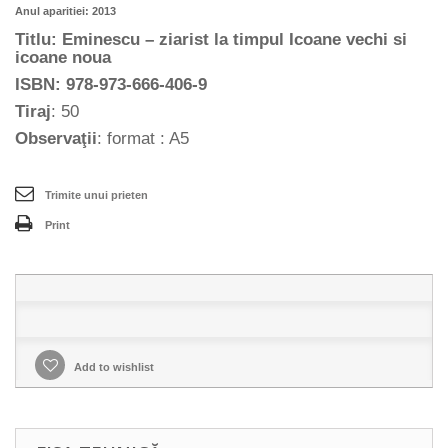
Anul aparitiei
: 2013
Titlu:
Eminescu – ziarist la timpul
Icoane vechi si
icoane noua
ISBN: 978-973-666-406-9
Tiraj
: 50
Observaţii
: format : A5
Trimite unui prieten
Print
Add to wishlist