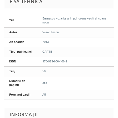
FIȘA TEHNICĂ
Eminescu – ziarist la timpul Icoane vechi si icoane
Titlu
noua
Autor
Vasile Ilincan
An aparitie
2013
Tipul publicatiei
CARTE
ISBN
978-973-666-406-9
Tiraj
50
Numarul de
256
pagini:
Formatul cartii:
A5
INFORMAȚII