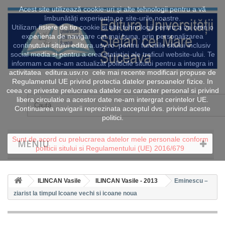
Acest site utilizează cookie-uri și alte tehnologii pentru a vă
îmbunătăți experiența pe site-urile noastre.
Utilizam fisiere de tip cookie si alte tehnologii pentru a va oferi o
experienta de navigare cat mai buna, prin personalizarea
continutului sitului editura.usv.ro pentru functiile sitului inclusiv
social media si pentru a crea statistici ale traficul website-ului. Te
informam ca ne-am actualizat politicile sitului pentru a integra in
activitatea editura.usv.ro cele mai recente modificari propuse de
Regulamentul UE privind protectia datelor persoanelor fizice. In
ceea ce priveste prelucrarea datelor cu caracter personal si privind
libera circulatie a acestor date ne-am intergrat cerintelor UE.
Continuarea navigarii reprezinata acceptul dvs. privind aceste
politici.
Sunt de acord cu prelucrarea datelor mele personale conform
MENIU
politicii sitului si Regulamentului (UE) 2016/679
ILINCAN Vasile
ILINCAN Vasile - 2013
Eminescu –
ziarist la timpul Icoane vechi si icoane noua