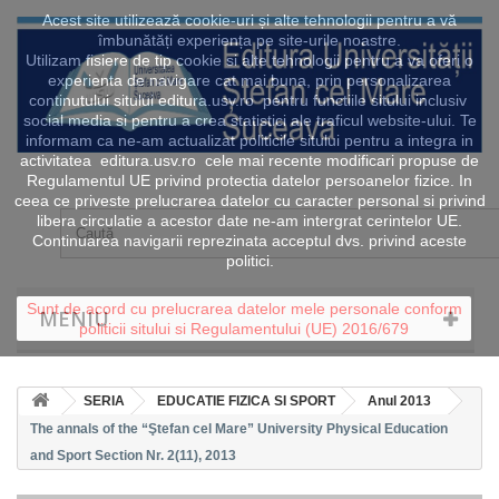
Acest site utilizează cookie-uri și alte tehnologii pentru a vă
îmbunătăți experiența pe site-urile noastre.
Utilizam fisiere de tip cookie si alte tehnologii pentru a va oferi o
experienta de navigare cat mai buna, prin personalizarea
continutului sitului editura.usv.ro pentru functiile sitului inclusiv
social media si pentru a crea statistici ale traficul website-ului. Te
informam ca ne-am actualizat politicile sitului pentru a integra in
activitatea editura.usv.ro cele mai recente modificari propuse de
Regulamentul UE privind protectia datelor persoanelor fizice. In
ceea ce priveste prelucrarea datelor cu caracter personal si privind
libera circulatie a acestor date ne-am intergrat cerintelor UE.
Continuarea navigarii reprezinata acceptul dvs. privind aceste
politici.
Sunt de acord cu prelucrarea datelor mele personale conform
MENIU
politicii sitului si Regulamentului (UE) 2016/679
SERIA
EDUCATIE FIZICA SI SPORT
Anul 2013
The annals of the “Ştefan cel Mare” University Physical Education
and Sport Section Nr. 2(11), 2013