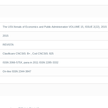
The USV Annals of Economics and Public Administration VOLUME 15, ISSUE 2(22), 2015
2015
REVISTA
Clasificare CNCSIS: B+ , Cod CNCSIS: 825
ISSN 2066-575X, pana in 2011 ISSN 2285-3332
On-line ISSN 2344-3847