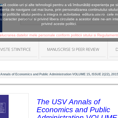
zează cookie-uri și alte tehnologii pentru a vă îmbunătăți experiența pe si
erienta de navigare cat mai buna, prin personalizarea continutului sitului
lizat politicile sitului pentru a integra in activitatea editura.usv.ro ce
u caracter personal si privind libera circulatie a acestor date ne-am in
privind aceste politici.
elucrarea datelor mele personale conform politicii sitului si Regulamen
VISTE STIINTIFICE
MANUSCRISE SI PEER REVIEW
D
Annals of Economics and Public Administration VOLUME 15, ISSUE 2(22), 201
The USV Annals of
Economics and Public
Administration VOLUME