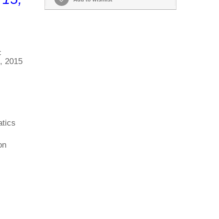
c
, 2015
atics
on