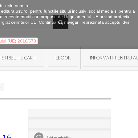
te-urile noastre.
 editura.usv.ro pentru functiile sitului inclusiv social media si pentru a
le mai recente modificari propuse de Regulamentul UE privind protectia
tergrat cerintelor UE. Continuarea navigarii reprezinata acceptul dvs.
tului (UE) 2016/679
ISTRIBUTIE CARTI
EBOOK
INFORMATII PENTRU A
5
 15,
Add to wishlist