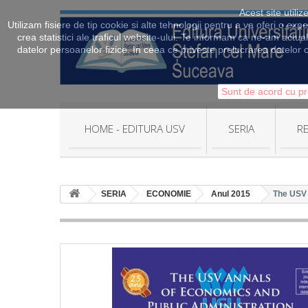
Acest site utili
Utilizam fisiere de tip cookie si alte tehnologii pentru a va oferi o exp
crea statistici ale traficul website-ului. Te informam ca ne-am actua
datelor persoanelor fizice. In ceea ce priveste prelucrarea datelor c
Sunt de acord cu pr
HOME - EDITURA USV
SERIA
RE
SERIA
ECONOMIE
Anul 2015
The USV 