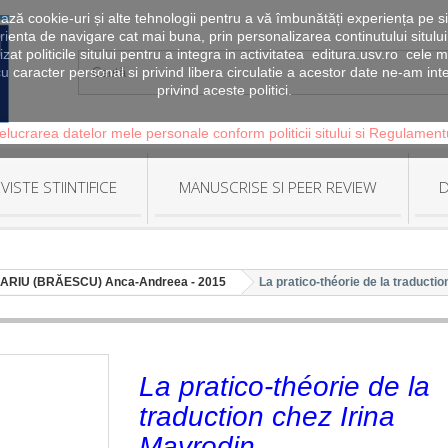
zează cookie-uri și alte tehnologii pentru a vă îmbunătăți experiența pe si
erienta de navigare cat mai buna, prin personalizarea continutului sitului
lizat politicile sitului pentru a integra in activitatea editura.usv.ro ce
u caracter personal si privind libera circulatie a acestor date ne-am in
privind aceste politici.
elucrarea datelor mele personale conform politicii sitului si Regulamen
VISTE STIINTIFICE
MANUSCRISE SI PEER REVIEW
D
RIU (BRĂESCU) Anca-Andreea - 2015
La pratico-théorie de la traducti
La pratico-théorie de la
traduction chez Irina
Mavrodin