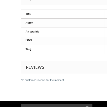
Titlu
Autor
An aparitie
ISBN
Tiraj
REVIEWS
No customer reviews for the moment.