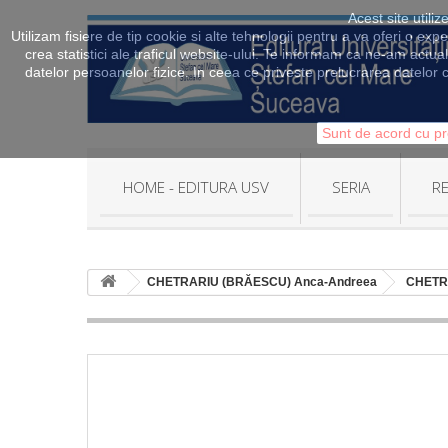
Acest site utili
Utilizam fisiere de tip cookie si alte tehnologii pentru a va oferi o exp
crea statistici ale traficul website-ului. Te informam ca ne-am actua
datelor persoanelor fizice. In ceea ce priveste prelucrarea datelor c
Sunt de acord cu pr
HOME - EDITURA USV
SERIA
RE
CHETRARIU (BRĂESCU) Anca-Andreea
CHETRA