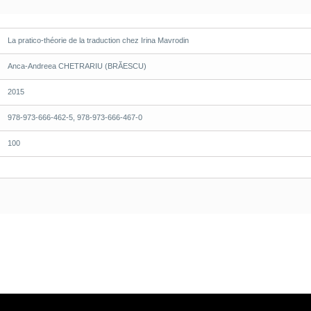
La pratico-théorie de la traduction chez Irina Mavrodin
Anca-Andreea CHETRARIU (BRĂESCU)
2015
978-973-666-462-5, 978-973-666-467-0
100