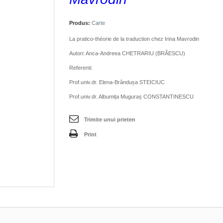
Produs:
Carte
La pratico-théorie de la traduction chez Irina Mavrodin
Autori: Anca-Andreea CHETRARIU (BRĂESCU)
Referenti:
Prof.univ.dr. Elena-Brândușa STEICIUC
Prof.univ.dr. Albumița Muguraș CONSTANTINESCU
Trimite unui prieten
Print