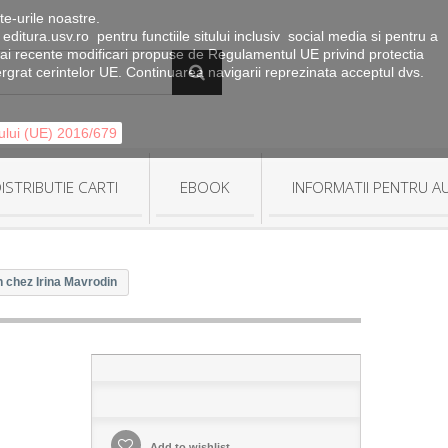
te-urile noastre.
 editura.usv.ro pentru functiile sitului inclusiv social media si pentru a
le mai recente modificari propuse de Regulamentul UE privind protectia
tergrat cerintelor UE. Continuarea navigarii reprezinata acceptul dvs.
tului (UE) 2016/679
ISTRIBUTIE CARTI
EBOOK
INFORMATII PENTRU A
on chez Irina Mavrodin
Add to wishlist