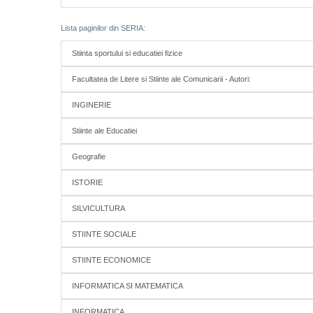
Lista paginilor din SERIA:
Stiinta sportului si educatiei fizice
Facultatea de Litere si Stiinte ale Comunicarii - Autori:
INGINERIE
Stiinte ale Educatiei
Geografie
ISTORIE
SILVICULTURA
STIINTE SOCIALE
STIINTE ECONOMICE
INFORMATICA SI MATEMATICA
INFORMATICA