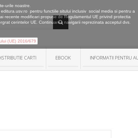
te-urile noastre.
 editura.usv.ro pentru functiile sitului inclusiv social media si pentru a
le mai recente modificari propuse de Regulamentul UE privind protectia
tergrat cerintelor UE. Continuarea navigarii reprezinata acceptul dvs.
tului (UE) 2016/679
ISTRIBUTIE CARTI
EBOOK
INFORMATII PENTRU A