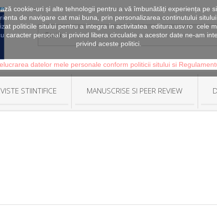
zează cookie-uri și alte tehnologii pentru a vă îmbunătăți experiența pe si
erienta de navigare cat mai buna, prin personalizarea continutului sitului
lizat politicile sitului pentru a integra in activitatea editura.usv.ro ce
u caracter personal si privind libera circulatie a acestor date ne-am in
privind aceste politici.
elucrarea datelor mele personale conform politicii sitului si Regulamen
VISTE STIINTIFICE
MANUSCRISE SI PEER REVIEW
D