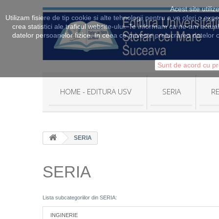
Acest site utili
Utilizam fisiere de tip cookie si alte tehnologii pentru a va oferi o exp
crea statistici ale traficul website-ului. Te informam ca ne-am actua
datelor persoanelor fizice. In ceea ce priveste prelucrarea datelor c
Sunt de acord cu pr
HOME - EDITURA USV
SERIA
RE
SERIA
SERIA
Lista subcategoriilor din SERIA:
INGINERIE